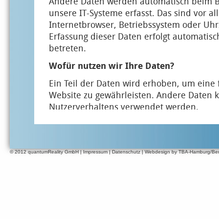
Andere Daten werden automatisch beim B
unsere IT-Systeme erfasst. Das sind vor al
Internetbrowser, Betriebssystem oder Uhrz
Erfassung dieser Daten erfolgt automatisc
betreten.
Wofür nutzen wir Ihre Daten?
Ein Teil der Daten wird erhoben, um eine f
Website zu gewährleisten. Andere Daten k
Nutzerverhaltens verwendet werden.
Welche Rechte haben Sie bezüglich Ihre
Sie haben jederzeit das Recht unentgeltli
© 2012
quantumReality GmbH
Empfänger und Zweck Ihrer gespeichert
|
Impressum
|
Datenschutz
|
Webdesign by TBA-Hamburg/Ber
zu erhalten. Sie haben außerdem ein Rech
oder Löschung dieser Daten zu verlangen.
Fragen zum Thema Datenschutz können Sie 
Impressum angegebenen Adresse an uns 
Ihnen ein Beschwerderecht bei der zustän